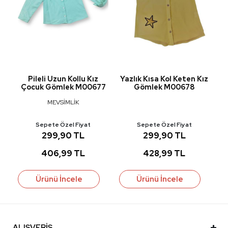
ek
Pileli Uzun Kollu Kız
Yazlık Kısa Kol Keten Kız
Çocuk Gömlek M00677
Gömlek M00678
MEVSİMLİK
Sepete Özel Fiyat
Sepete Özel Fiyat
299,90 TL
299,90 TL
406,99 TL
428,99 TL
Ürünü İncele
Ürünü İncele
ALIŞVERİŞ