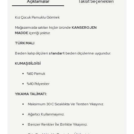
Açıklamalar
Taksit Seçenekleri
Kız Çocuk Pamuklu Gömlek
Mağazamızda satılan hiçbir üründe
KANSEROJEN
MADDE
içeriği yoktur.
TÜRK MALI
Beden kalıp ölçüleri
standart
beden ölçülerine uygundur.
KUMAŞ BİLGİSİ
%60 Pamuk
%40 Polyester
YIKAMA TALİMATI:
Maksimum 30 C Sıcaklıkta Ve Tersten Yıkayınız.
Ağartıcı Kullanmayınız.
Benzer Renkler İle Birlikte Yıkayınız.