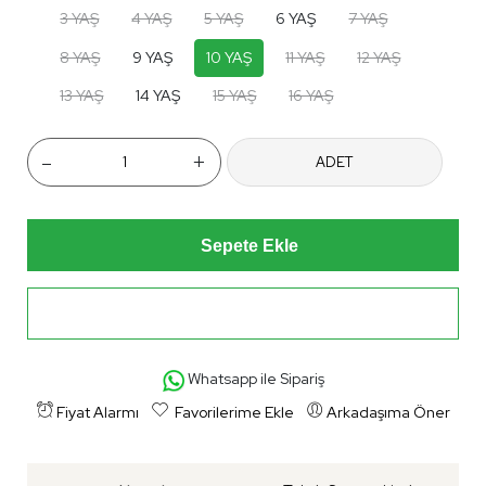
3 YAŞ
4 YAŞ
5 YAŞ
6 YAŞ
7 YAŞ
8 YAŞ
9 YAŞ
10 YAŞ
11 YAŞ
12 YAŞ
13 YAŞ
14 YAŞ
15 YAŞ
16 YAŞ
-
+
ADET
Sepete Ekle
Hemen Al
Whatsapp ile Sipariş
Fiyat Alarmı
Favorilerime Ekle
Arkadaşıma Öner