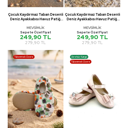
Çocuk Kaydırmaz Taban Desenli
Çocuk Kaydırmaz Taban Desenli
Deniz Ayakkabısı Havuz Patiği
Deniz Ayakkabısı Havuz Patiği
M00832
M00832
MEVSİMLİK
MEVSİMLİK
Sepete Özel Fiyat
Sepete Özel Fiyat
249,90 TL
249,90 TL
279,90 TL
279,90 TL
Tükenmek Üzere
Ücretsiz Kargo
Tükenmek Üzere