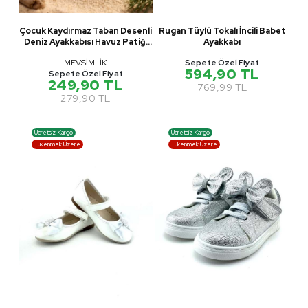
Çocuk Kaydırmaz Taban Desenli
Rugan Tüylü Tokalı İncili Babet
Deniz Ayakkabısı Havuz Patiği
Ayakkabı
M00832
MEVSİMLİK
Sepete Özel Fiyat
594,90 TL
Sepete Özel Fiyat
249,90 TL
769,99 TL
279,90 TL
Ücretsiz Kargo
Ücretsiz Kargo
Tükenmek Üzere
Tükenmek Üzere