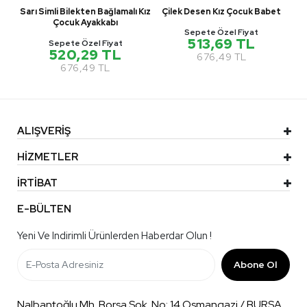
Sarı Simli Bilekten Bağlamalı Kız
Çilek Desen Kız Çocuk Babet
Çocuk Ayakkabı
Sepete Özel Fiyat
513,69 TL
Sepete Özel Fiyat
520,29 TL
676,49 TL
676,49 TL
ALIŞVERİŞ
HİZMETLER
İRTİBAT
E-BÜLTEN
Yeni Ve Indirimli Ürünlerden Haberdar Olun !
Abone Ol
Nalbantoğlu Mh. Borsa Sok. No: 14 Osmangazi / BURSA