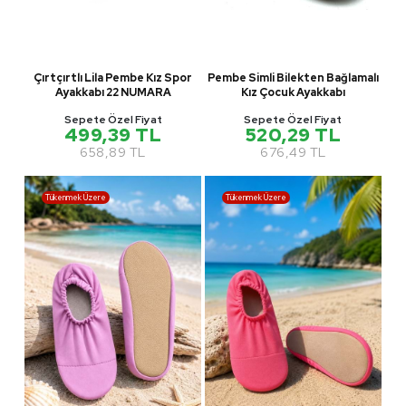
Çırtçırtlı Lila Pembe Kız Spor
Pembe Simli Bilekten Bağlamalı
Ayakkabı 22 NUMARA
Kız Çocuk Ayakkabı
Sepete Özel Fiyat
Sepete Özel Fiyat
499,39 TL
520,29 TL
658,89 TL
676,49 TL
Tükenmek Üzere
Tükenmek Üzere