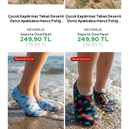
Çocuk Kaydırmaz Taban Desenli
Çocuk Kaydırmaz Taban Desenli
Deniz Ayakkabısı Havuz Patiği
Deniz Ayakkabısı Havuz Patiği
M00832
M00832
MEVSİMLİK
MEVSİMLİK
Sepete Özel Fiyat
Sepete Özel Fiyat
249,90 TL
249,90 TL
279,90 TL
279,90 TL
Tükenmek Üzere
Tükenmek Üzere