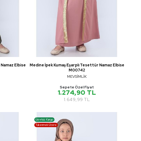
 Namaz Elbise
Medine İpek Kumaş Eşarplı Tesettür Namaz Elbise
M00742
MEVSİMLİK
Sepete Özel Fiyat
1.274,90 TL
1.649,99 TL
Ücretsiz Kargo
Tükenmek Üzere