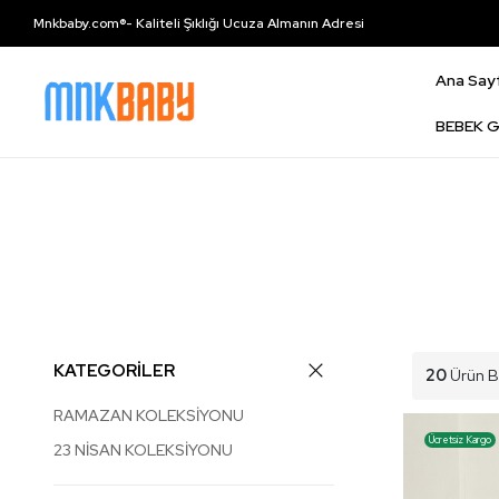
Mnkbaby.com®- Kaliteli Şıklığı Ucuza Almanın Adresi
Ana Say
BEBEK G
KATEGORİLER
20
Ürün B
RAMAZAN KOLEKSİYONU
Ücretsiz Kargo
23 NİSAN KOLEKSİYONU