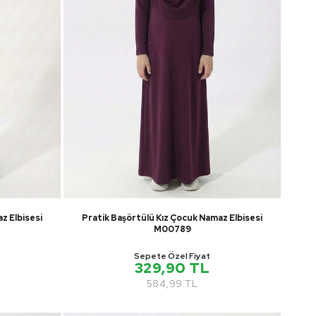
z Elbisesi
Pratik Başörtülü Kız Çocuk Namaz Elbisesi
M00789
Sepete Özel Fiyat
329,90 TL
584,99 TL