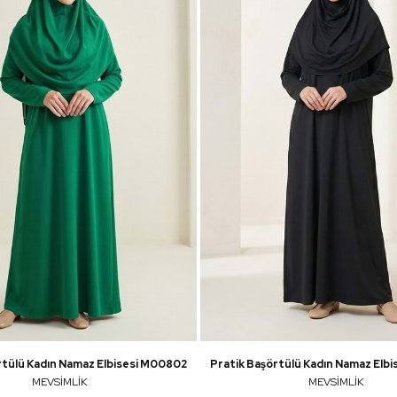
rtülü Kadın Namaz Elbisesi M00802
Pratik Başörtülü Kadın Namaz Elb
MEVSİMLİK
MEVSİMLİK