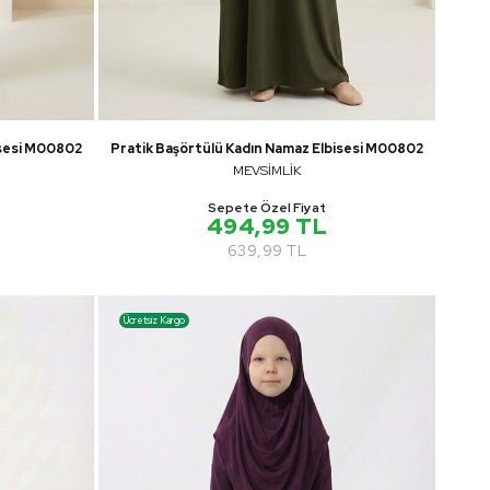
isesi M00802
Pratik Başörtülü Kadın Namaz Elbisesi M00802
MEVSİMLİK
Sepete Özel Fiyat
494,99 TL
639,99 TL
Ücretsiz Kargo