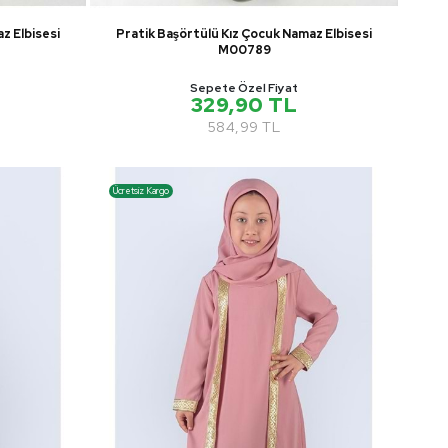
z Elbisesi
Pratik Başörtülü Kız Çocuk Namaz Elbisesi
M00789
Sepete Özel Fiyat
329,90 TL
584,99 TL
Ücretsiz Kargo