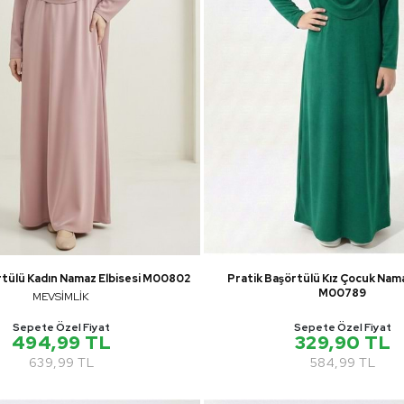
rtülü Kadın Namaz Elbisesi M00802
Pratik Başörtülü Kız Çocuk Nama
M00789
MEVSİMLİK
Sepete Özel Fiyat
Sepete Özel Fiyat
494,99 TL
329,90 TL
639,99 TL
584,99 TL