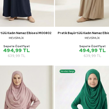
rtülü Kadın Namaz Elbisesi M00802
Pratik Başörtülü Kadın Namaz Elb
MEVSİMLİK
MEVSİMLİK
Sepete Özel Fiyat
Sepete Özel Fiyat
494,99 TL
494,99 TL
639,99 TL
639,99 TL
Ücretsiz Kargo