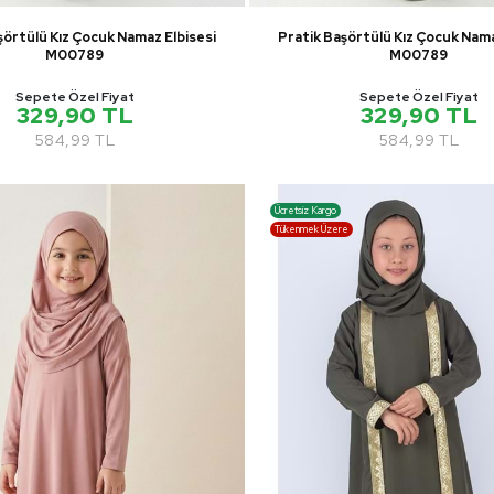
şörtülü Kız Çocuk Namaz Elbisesi
Pratik Başörtülü Kız Çocuk Nama
M00789
M00789
Sepete Özel Fiyat
Sepete Özel Fiyat
329,90 TL
329,90 TL
584,99 TL
584,99 TL
Ücretsiz Kargo
Tükenmek Üzere