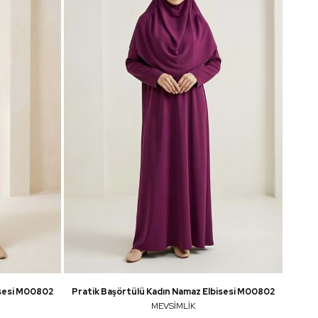
isesi M00802
Pratik Başörtülü Kadın Namaz Elbisesi M00802
MEVSİMLİK