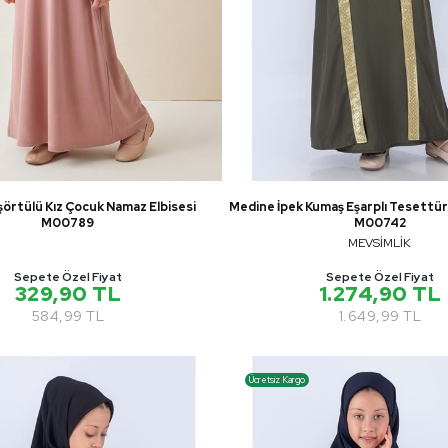
şörtülü Kız Çocuk Namaz Elbisesi
Medine İpek Kumaş Eşarplı Tesettür
M00789
M00742
MEVSİMLİK
Sepete Özel Fiyat
Sepete Özel Fiyat
329,90 TL
1.274,90 TL
584,99 TL
1.649,99 TL
Ücretsiz Kargo