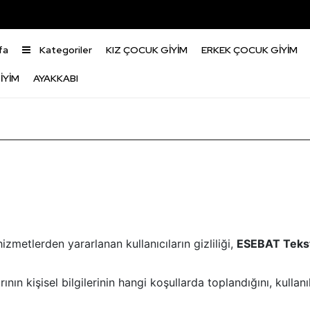
fa
Kategoriler
KIZ ÇOCUK GİYİM
ERKEK ÇOCUK GİYİM
İYİM
AYAKKABI
izmetlerden yararlanan kullanıcıların gizliliği,
ESEBAT Teksti
arının kişisel bilgilerinin hangi koşullarda toplandığını, kull