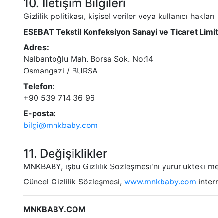
10. İletişim Bilgileri
Gizlilik politikası, kişisel veriler veya kullanıcı hakları 
ESEBAT Tekstil Konfeksiyon Sanayi ve Ticaret Limit
Adres:
Nalbantoğlu Mah. Borsa Sok. No:14
Osmangazi / BURSA
Telefon:
+90 539 714 36 96
E-posta:
bilgi@mnkbaby.com
11. Değişiklikler
MNKBABY, işbu Gizlilik Sözleşmesi'ni yürürlükteki mev
Güncel Gizlilik Sözleşmesi,
www.mnkbaby.com
intern
MNKBABY.COM