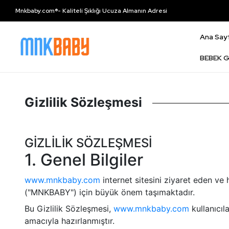
Mnkbaby.com®- Kaliteli Şıklığı Ucuza Almanın Adresi
Ana Say
BEBEK G
Gizlilik Sözleşmesi
GİZLİLİK SÖZLEŞMESİ
1. Genel Bilgiler
www.mnkbaby.com
internet sitesini ziyaret eden ve h
("MNKBABY") için büyük önem taşımaktadır.
Bu Gizlilik Sözleşmesi,
www.mnkbaby.com
kullanıcıl
amacıyla hazırlanmıştır.