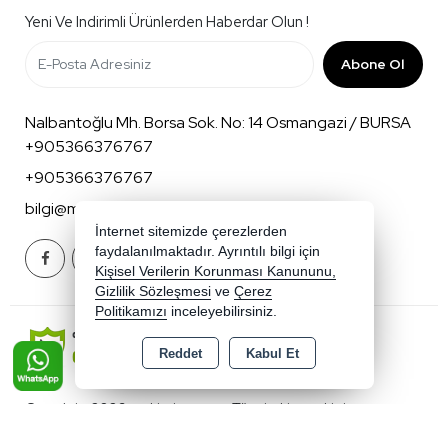
Yeni Ve Indirimli Ürünlerden Haberdar Olun !
Abone Ol
Nalbantoğlu Mh. Borsa Sok. No: 14 Osmangazi / BURSA
+905366376767
+905366376767
bilgi@mnkbaby.com
İnternet sitemizde çerezlerden
faydalanılmaktadır. Ayrıntılı bilgi için
Kişisel Verilerin Korunması Kanununu,
Gizlilik Sözleşmesi
ve
Çerez
Politikamızı
inceleyebilirsiniz.
Reddet
Kabul Et
Copyright 2026 mnkbaby.com - Tüm hakları saklıdır.
Kredi kartı bilgileriniz 256bit SSL sertifikası ile korunmaktadır.