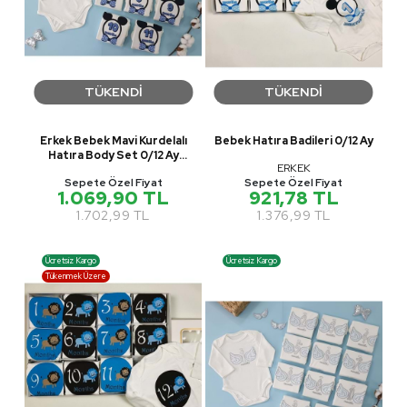
TÜKENDİ
TÜKENDİ
Erkek Bebek Mavi Kurdelalı
Bebek Hatıra Badileri 0/12 Ay
Hatıra Body Set 0/12 Ay
ERKEK
PNPN1360
Sepete Özel Fiyat
Sepete Özel Fiyat
1.069,90 TL
921,78 TL
1.702,99 TL
1.376,99 TL
Ücretsiz Kargo
Ücretsiz Kargo
Tükenmek Üzere