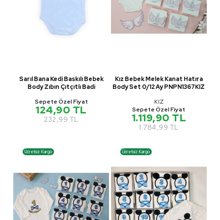
Sarıl Bana Kedi Baskılı Bebek
Kız Bebek Melek Kanat Hatıra
Body Zıbın Çıtçıtlı Badi
Body Set 0/12 Ay PNPN1367KIZ
Sepete Özel Fiyat
KIZ
124,90 TL
Sepete Özel Fiyat
1.119,90 TL
232,99 TL
1.784,99 TL
Ücretsiz Kargo
Ücretsiz Kargo