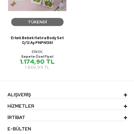
TÜKENDİ
Erkek Bebek Hatıra Body Set
0/12 Ay PNPN1361
ERKEK
Sepete Özel Fiyat
1.174,90 TL
1.869,99 TL
ALIŞVERİŞ
HİZMETLER
İRTİBAT
E-BÜLTEN