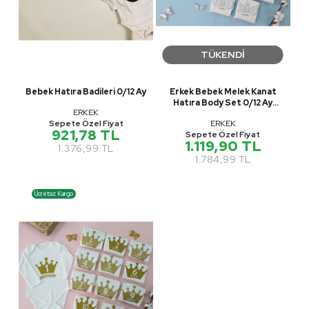
TÜKENDİ
Bebek Hatıra Badileri 0/12 Ay
Erkek Bebek Melek Kanat
Hatıra Body Set 0/12 Ay
ERKEK
PNPN1367
Sepete Özel Fiyat
ERKEK
921,78 TL
Sepete Özel Fiyat
1.119,90 TL
1.376,99 TL
1.784,99 TL
Ücretsiz Kargo