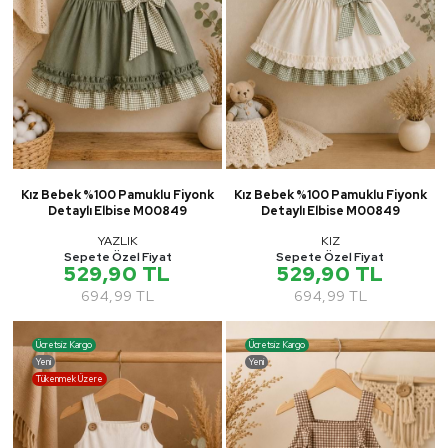
Kız Bebek %100 Pamuklu Fiyonk
Kız Bebek %100 Pamuklu Fiyonk
Detaylı Elbise M00849
Detaylı Elbise M00849
YAZLIK
KIZ
Sepete Özel Fiyat
Sepete Özel Fiyat
529,90 TL
529,90 TL
694,99 TL
694,99 TL
Ücretsiz Kargo
Ücretsiz Kargo
Yeni
Yeni
Tükenmek Üzere