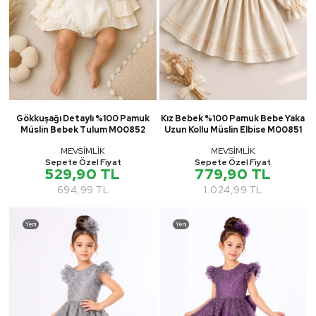
Gökkuşağı Detaylı %100 Pamuk
Kız Bebek %100 Pamuk Bebe Yaka
Müslin Bebek Tulum M00852
Uzun Kollu Müslin Elbise M00851
MEVSİMLİK
MEVSİMLİK
Sepete Özel Fiyat
Sepete Özel Fiyat
529,90 TL
779,90 TL
694,99 TL
1.024,99 TL
Yeni
Yeni