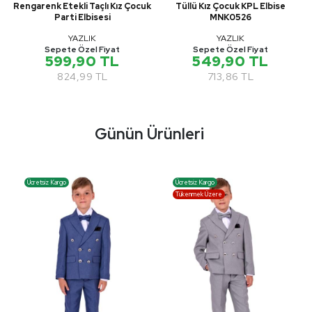
k
Rengarenk Etekli Taçlı Kız Çocuk
Tüllü Kız Çocuk KPL Elbise
Parti Elbisesi
MNK0526
YAZLIK
YAZLIK
Sepete Özel Fiyat
Sepete Özel Fiyat
599,90 TL
549,90 TL
824,99 TL
713,86 TL
Günün Ürünleri
Ücretsiz Kargo
Ücretsiz Kargo
Tükenmek Üzere