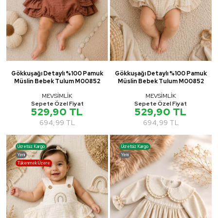
Gökkuşağı Detaylı %100 Pamuk
Gökkuşağı Detaylı %100 Pamuk
Müslin Bebek Tulum M00852
Müslin Bebek Tulum M00852
MEVSİMLİK
MEVSİMLİK
Sepete Özel Fiyat
Sepete Özel Fiyat
529,90 TL
529,90 TL
694,99 TL
694,99 TL
Ücretsiz Kargo
Ücretsiz Kargo
Yeni
Yeni
Tükenmek Üzere