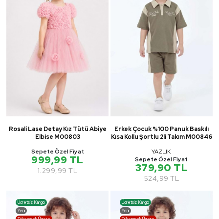
Rosali Lase Detay Kız Tütü Abiye
Erkek Çocuk %100 Panuk Baskılı
Elbise M00803
Kısa Kollu Şortlu 2li Takım M00846
Sepete Özel Fiyat
YAZLIK
999,99 TL
Sepete Özel Fiyat
379,90 TL
1.299,99 TL
524,99 TL
Ücretsiz Kargo
Ücretsiz Kargo
Yeni
Yeni
Tükenmek Üzere
Tükenmek Üzere