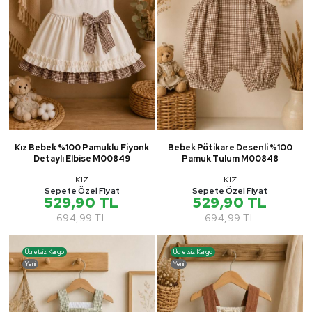
Kız Bebek %100 Pamuklu Fiyonk
Bebek Pötikare Desenli %100
Detaylı Elbise M00849
Pamuk Tulum M00848
KIZ
KIZ
Sepete Özel Fiyat
Sepete Özel Fiyat
529,90 TL
529,90 TL
694,99 TL
694,99 TL
Ücretsiz Kargo
Ücretsiz Kargo
Yeni
Yeni