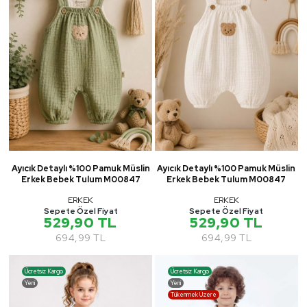
Ayıcık Detaylı %100 Pamuk Müslin
Ayıcık Detaylı %100 Pamuk Müslin
Erkek Bebek Tulum M00847
Erkek Bebek Tulum M00847
ERKEK
ERKEK
Sepete Özel Fiyat
Sepete Özel Fiyat
529,90 TL
529,90 TL
694,99 TL
694,99 TL
Ücretsiz Kargo
Ücretsiz Kargo
Yeni
Yeni
Tükenmek Üzere