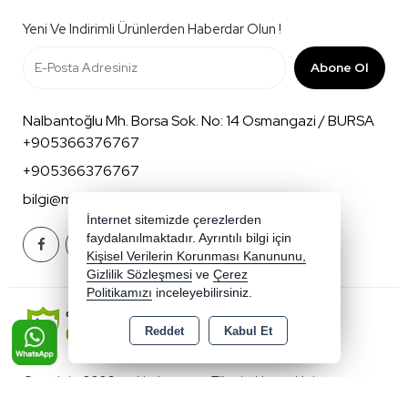
Yeni Ve Indirimli Ürünlerden Haberdar Olun !
Abone Ol
Nalbantoğlu Mh. Borsa Sok. No: 14 Osmangazi / BURSA
+905366376767
+905366376767
bilgi@mnkbaby.com
İnternet sitemizde çerezlerden
faydalanılmaktadır. Ayrıntılı bilgi için
Kişisel Verilerin Korunması Kanununu,
Gizlilik Sözleşmesi
ve
Çerez
Politikamızı
inceleyebilirsiniz.
Reddet
Kabul Et
Copyright 2026 mnkbaby.com - Tüm hakları saklıdır.
Kredi kartı bilgileriniz 256bit SSL sertifikası ile korunmaktadır.