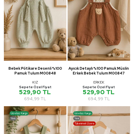
Bebek Pötikare Desenli %100
Ayıcık Detaylı %100 Pamuk Müslin
Pamuk Tulum M00848
Erkek Bebek Tulum M00847
KIZ
ERKEK
Sepete Özel Fiyat
Sepete Özel Fiyat
529,90 TL
529,90 TL
694,99 TL
694,99 TL
Ücretsiz Kargo
Ücretsiz Kargo
Yeni
Yeni
Tükenmek Üzere