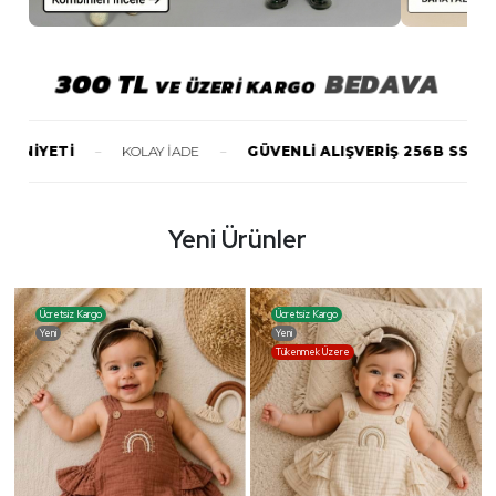
300
TL
BEDAVA
VE ÜZERİ KARGO
-
-
-
Tİ
KOLAY İADE
GÜVENLİ ALIŞVERİŞ 256B SSL
SAA
Yeni Ürünler
Ücretsiz Kargo
Ücretsiz Kargo
Yeni
Yeni
Tükenmek Üzere