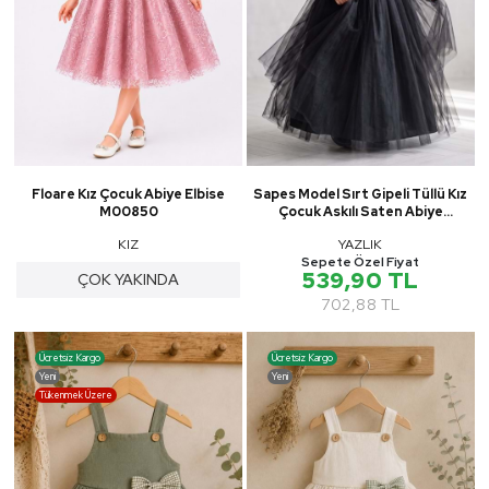
Floare Kız Çocuk Abiye Elbise
Sapes Model Sırt Gipeli Tüllü Kız
M00850
Çocuk Askılı Saten Abiye
MNK0618
KIZ
YAZLIK
Sepete Özel Fiyat
539,90 TL
ÇOK YAKINDA
702,88 TL
Ücretsiz Kargo
Ücretsiz Kargo
Yeni
Yeni
Tükenmek Üzere