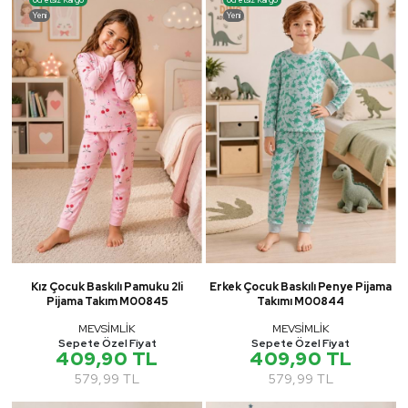
Yeni
Yeni
Kız Çocuk Baskılı Pamuku 2li
Erkek Çocuk Baskılı Penye Pijama
Pijama Takım M00845
Takımı M00844
MEVSİMLİK
MEVSİMLİK
Sepete Özel Fiyat
Sepete Özel Fiyat
409,90 TL
409,90 TL
579,99 TL
579,99 TL