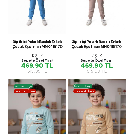
3iplik İçi Polarlı Baskılı Erkek
3iplik İçi Polarlı Baskılı Erkek
Çocuk Eşofman MNK415170
Çocuk Eşofman MNK415170
KIŞLIK
KIŞLIK
Sepete Özel Fiyat
Sepete Özel Fiyat
469,90 TL
469,90 TL
615,99 TL
615,99 TL
Ücretsiz Kargo
Ücretsiz Kargo
Tükenmek Üzere
Tükenmek Üzere