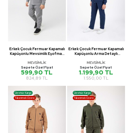
Erkek Çocuk Fermuar Kapamalı
Erkek Çocuk Fermuar Kapamalı
Kapüşonlu Mevsimlik Eşofman
Kapüşonlu Arma Detaylı
Takımı M00765
Eşofman Takımı M00757
MEVSİMLİK
MEVSİMLİK
Sepete Özel Fiyat
Sepete Özel Fiyat
599,90 TL
1.199,90 TL
824,89 TL
1.550,00 TL
Ücretsiz Kargo
Ücretsiz Kargo
Tükenmek Üzere
Tükenmek Üzere