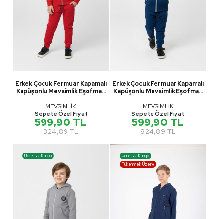
Erkek Çocuk Fermuar Kapamalı
Erkek Çocuk Fermuar Kapamalı
Kapüşonlu Mevsimlik Eşofman
Kapüşonlu Mevsimlik Eşofman
Takımı M00765
Takımı M00765
MEVSİMLİK
MEVSİMLİK
Sepete Özel Fiyat
Sepete Özel Fiyat
599,90 TL
599,90 TL
824,89 TL
824,89 TL
Ücretsiz Kargo
Ücretsiz Kargo
Tükenmek Üzere