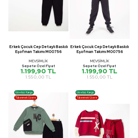
Erkek Çocuk Cep Detaylı Baskılı
Erkek Çocuk Cep Detaylı Baskılı
Eşofman Takımı M00756
Eşofman Takımı M00756
MEVSİMLİK
MEVSİMLİK
Sepete Özel Fiyat
Sepete Özel Fiyat
1.199,90 TL
1.199,90 TL
1.550,00 TL
1.550,00 TL
Ücretsiz Kargo
Ücretsiz Kargo
Tükenmek Üzere
Tükenmek Üzere