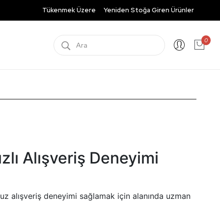
Tükenmek Üzere
Yeniden Stoğa Giren Ürünler
0
lı Alışveriş Deneyimi
suz alışveriş deneyimi sağlamak için alanında uzman