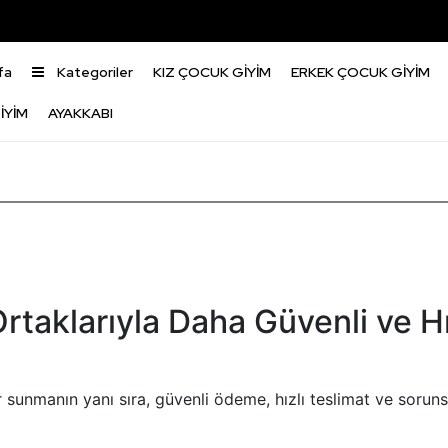
fa
Kategoriler
KIZ ÇOCUK GİYİM
ERKEK ÇOCUK GİYİM
İYİM
AYAKKABI
klarıyla Daha Güvenli ve Hız
sunmanın yanı sıra, güvenli ödeme, hızlı teslimat ve sorun