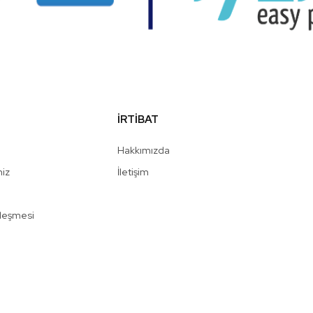
İRTİBAT
Hakkımızda
niz
İletişim
zleşmesi