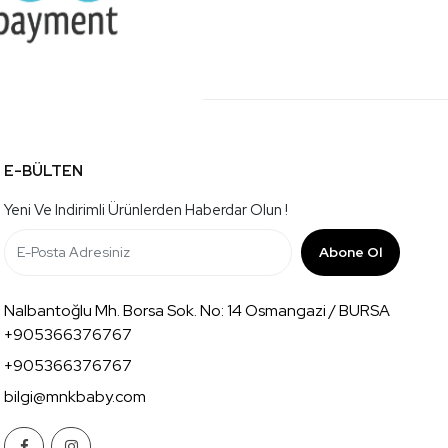
E-BÜLTEN
Yeni Ve Indirimli Ürünlerden Haberdar Olun !
Abone Ol
Nalbantoğlu Mh. Borsa Sok. No: 14 Osmangazi / BURSA
+905366376767
+905366376767
bilgi@mnkbaby.com