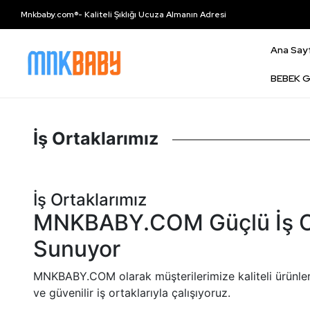
Mnkbaby.com®- Kaliteli Şıklığı Ucuza Almanın Adresi
Ana Say
BEBEK G
İş Ortaklarımız
İş Ortaklarımız
MNKBABY.COM Güçlü İş Orta
Sunuyor
MNKBABY.COM olarak müşterilerimize kaliteli ürünler 
ve güvenilir iş ortaklarıyla çalışıyoruz.