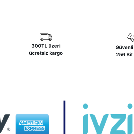
300TL
üzeri
Güvenli 
ücretsiz kargo
256 Bit