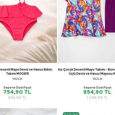
Desenli Mayo Deniz ve Havuz Bikini
Kız Çocuk Desenli Mayo Takımı - Bone
Takımı M00815
Üçlü Deniz ve Havuz Mayosu
YAZLIK
YAZLIK
Sepete Özel Fiyat
Sepete Özel Fiyat
754,90 TL
854,90 TL
969,99 TL
1.099,99 TL
Ücretsiz Kargo