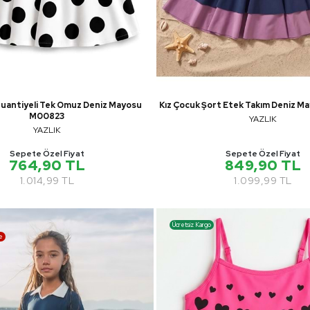
Puantiyeli Tek Omuz Deniz Mayosu
Kız Çocuk Şort Etek Takım Deniz 
M00823
YAZLIK
YAZLIK
Sepete Özel Fiyat
Sepete Özel Fiyat
764,90 TL
849,90 TL
1.014,99 TL
1.099,99 TL
Ücretsiz Kargo
e