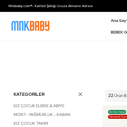
Mnkbaby.com®- Kaliteli Şıklığı Ucuza Almanın Adresi
Ana Say
BEBEK G
KATEGORİLER
22
Ürün B
KIZ ÇOCUK ELBİSE & ABİYE
Ücretsiz Kargo
MONT- YAĞMURLUK - KABAN
Tükenmek Üzer
KIZ ÇOCUK TAKIM