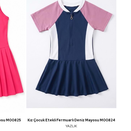
ayosu M00825
Kız Çocuk Etekli Fermuarlı Deniz Mayosu M00824
YAZLIK