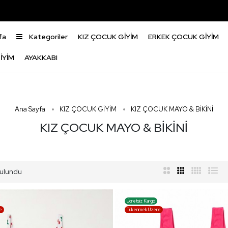
fa
Kategoriler
KIZ ÇOCUK GİYİM
ERKEK ÇOCUK GİYİM
İYİM
AYAKKABI
Ana Sayfa
KIZ ÇOCUK GİYİM
KIZ ÇOCUK MAYO & BİKİNİ
KIZ ÇOCUK MAYO & BİKİNİ
ulundu
Ücretsiz Kargo
e
Tükenmek Üzere