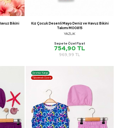
avuz Bikini
Kız Çocuk Desenli Mayo Deniz ve Havuz Bikini
Takımı M00815
YAZLIK
Sepete Özel Fiyat
754,90 TL
969,99 TL
Ücretsiz Kargo
Tükenmek Üzere