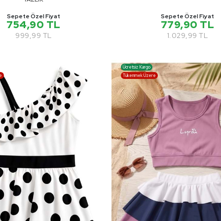
Sepete Özel Fiyat
Sepete Özel Fiyat
754,90 TL
779,90 TL
999,99 TL
1.029,99 TL
Ücretsiz Kargo
e
Tükenmek Üzere