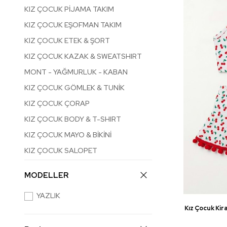
KIZ ÇOCUK PİJAMA TAKIM
KIZ ÇOCUK EŞOFMAN TAKIM
KIZ ÇOCUK ETEK & ŞORT
KIZ ÇOCUK KAZAK & SWEATSHIRT
MONT - YAĞMURLUK - KABAN
KIZ ÇOCUK GÖMLEK & TUNİK
KIZ ÇOCUK ÇORAP
KIZ ÇOCUK BODY & T-SHIRT
KIZ ÇOCUK MAYO & BİKİNİ
KIZ ÇOCUK SALOPET
KIZ ÇOCUK TAYT & ALT EŞOFMAN
MODELLER
AKSESUAR - TOKA
YAZLIK
Kız Çocuk Kir