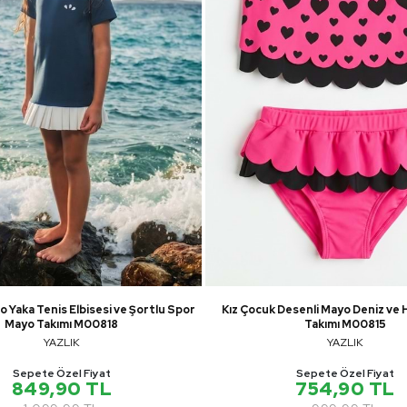
o Yaka Tenis Elbisesi ve Şortlu Spor
Kız Çocuk Desenli Mayo Deniz ve H
Mayo Takımı M00818
Takımı M00815
YAZLIK
YAZLIK
Sepete Özel Fiyat
Sepete Özel Fiyat
849,90 TL
754,90 TL