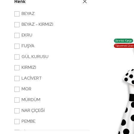
Renk
BEYAZ
BEYAZ - KIRMIZI
EKRU
Ücretsiz Kargo
FUŞYA
Tükenmek Üzer
GÜL KURUSU
KIRMIZI
LACİVERT
MOR
MÜRDÜM
NAR ÇİÇEĞİ
PEMBE
SİYAH