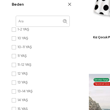
Beden
ŞEKER PEMBE
YEŞİL
1-2 YAŞ
Kız Çocuk 
10 YAŞ
10-11 YAŞ
11 YAŞ
11-12 YAŞ
12 YAŞ
Ücretsiz Kargo
13 YAŞ
Tükenmek Üzer
13-14 YAŞ
14 YAŞ
15 YAŞ