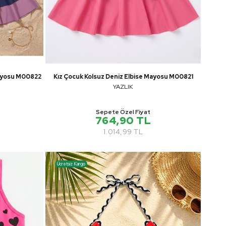
Mayosu M00822
Kız Çocuk Kolsuz Deniz Elbise Mayosu M00821
YAZLIK
Sepete Özel Fiyat
764,90 TL
1.014,99 TL
Ücretsiz Kargo