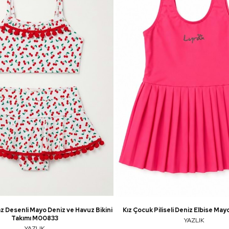
az Desenli Mayo Deniz ve Havuz Bikini
Kız Çocuk Piliseli Deniz Elbise M
Takımı M00833
YAZLIK
YAZLIK