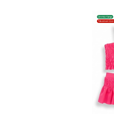
8 YAŞ
8-9 YAŞ
Ücretsiz Kargo
Tükenmek Üzer
9 YAŞ
9-10 YAŞ