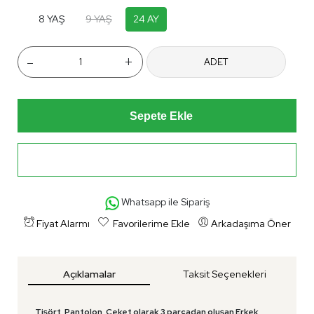
8 YAŞ
9 YAŞ
24 AY
-
+
ADET
Sepete Ekle
Hemen Al
Whatsapp ile Sipariş
Fiyat Alarmı
Favorilerime Ekle
Arkadaşıma Öner
Açıklamalar
Taksit Seçenekleri
Tişört, Pantolon, Ceket olarak 3 parçadan oluşan Erkek