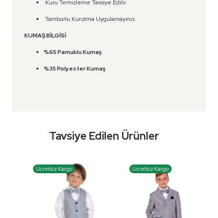
Kuru Temizleme Tavsiye Edilir.
Tamburlu Kurutma Uygulamayınız.
KUMAŞ BİLGİSİ
%65 Pamuklu Kumaş
%35 Polyester Kumaş
Tavsiye Edilen Ürünler
Ücretsiz Kargo
Ücretsiz Kargo