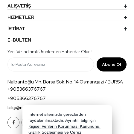
ALIŞVERİŞ
HİZMETLER
İRTİBAT
E-BÜLTEN
Yeni Ve Indirimli Ürünlerden Haberdar Olun !
Abone Ol
Nalbantoğlu Mh. Borsa Sok. No: 14 Osmangazi / BURSA
+905366376767
+905366376767
bilgi@mnkbaby.com
İnternet sitemizde çerezlerden
faydalanılmaktadır. Ayrıntılı bilgi için
Kişisel Verilerin Korunması Kanununu,
Gizlilik Sözleşmesi
ve
Çerez