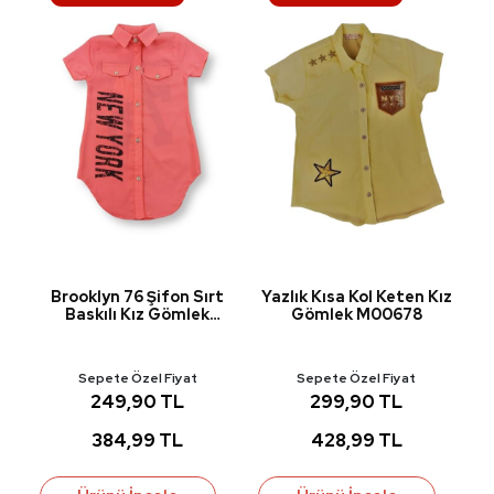
ek
Brooklyn 76 Şifon Sırt
Yazlık Kısa Kol Keten Kız
K
Baskılı Kız Gömlek
Gömlek M00678
M00676
Sepete Özel Fiyat
Sepete Özel Fiyat
249,90 TL
299,90 TL
384,99 TL
428,99 TL