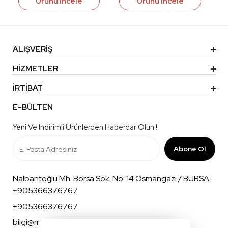
Ürünü İncele
Ürünü İncele
ALIŞVERİŞ
HİZMETLER
İRTİBAT
E-BÜLTEN
Yeni Ve Indirimli Ürünlerden Haberdar Olun !
Abone Ol
Nalbantoğlu Mh. Borsa Sok. No: 14 Osmangazi / BURSA
+905366376767
+905366376767
bilgi@mnkbaby.com