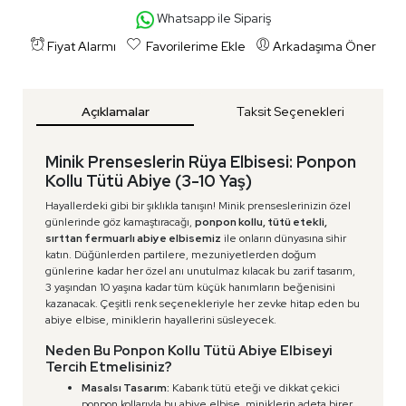
Whatsapp ile Sipariş
Fiyat Alarmı
Favorilerime Ekle
Arkadaşıma Öner
Açıklamalar
Taksit Seçenekleri
Minik Prenseslerin Rüya Elbisesi: Ponpon
Kollu Tütü Abiye (3-10 Yaş)
Hayallerdeki gibi bir şıklıkla tanışın! Minik prenseslerinizin özel
günlerinde göz kamaştıracağı,
ponpon kollu, tütü etekli,
sırttan fermuarlı abiye elbisemiz
ile onların dünyasına sihir
katın. Düğünlerden partilere, mezuniyetlerden doğum
günlerine kadar her özel anı unutulmaz kılacak bu zarif tasarım,
3 yaşından 10 yaşına kadar tüm küçük hanımların beğenisini
kazanacak. Çeşitli renk seçenekleriyle her zevke hitap eden bu
abiye elbise, miniklerin hayallerini süsleyecek.
Neden Bu Ponpon Kollu Tütü Abiye Elbiseyi
Tercih Etmelisiniz?
Masalsı Tasarım:
Kabarık tütü eteği ve dikkat çekici
ponpon kollarıyla bu abiye elbise, miniklerin adeta birer