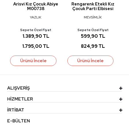
Arisvi Kız Çocuk Abiye
Rengarenk Etekli Kız
M00738
Çocuk Parti Elbisesi
YAZLIK
MEVSİMLİK
Sepete Özel Fiyat
Sepete Özel Fiyat
1.389,90 TL
599,90 TL
1.795,00 TL
824,99 TL
Ürünü İncele
Ürünü İncele
ALIŞVERİŞ
HİZMETLER
İRTİBAT
E-BÜLTEN