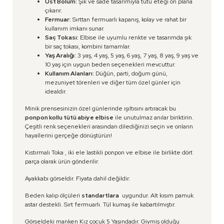
Üst Bölüm:
Şık ve sade tasarımıyla tütü eteği ön plana
çıkarır.
Fermuar:
Sırttan fermuarlı kapanış, kolay ve rahat bir
kullanım imkanı sunar.
Saç Tokası:
Elbise ile uyumlu renkte ve tasarımda şık
bir saç tokası, kombini tamamlar.
Yaş Aralığı:
3 yaş, 4 yaş, 5 yaş, 6 yaş, 7 yaş, 8 yaş, 9 yaş ve
10 yaş için uygun beden seçenekleri mevcuttur.
Kullanım Alanları:
Düğün, parti, doğum günü,
mezuniyet törenleri ve diğer tüm özel günler için
idealdir.
Minik prensesinizin özel günlerinde ışıltısını artıracak bu
ponpon kollu tütü abiye elbise
ile unutulmaz anılar biriktirin.
Çeşitli renk seçenekleri arasından dilediğinizi seçin ve onların
hayallerini gerçeğe dönüştürün!
Kıstırmalı Toka , iki ele lastikli ponpon ve elbise ile birlikte dört
parça olarak ürün gönderilir.
Ayakkabı görseldir. Fiyata dahil değildir.
Beden kalıp ölçüleri
standartlara
uygundur. Alt kısım pamuk
astar destekli. Sırt fermuarlı. Tül kumaş ile kabartılmıştır.
Görseldeki manken Kız çocuk 5 Yaşındadır. Giymiş olduğu