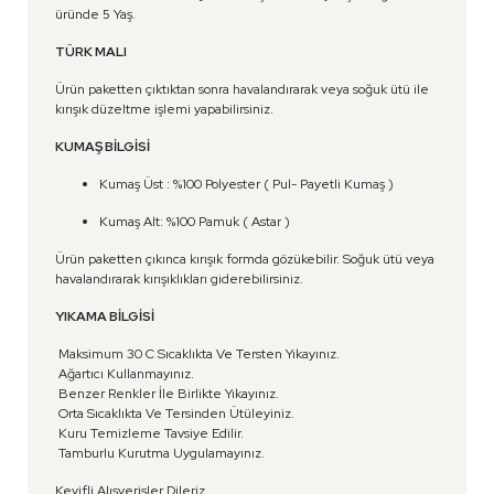
üründe 5 Yaş.
TÜRK MALI
Ürün paketten çıktıktan sonra havalandırarak veya soğuk ütü ile
kırışık düzeltme işlemi yapabilirsiniz.
KUMAŞ BİLGİSİ
Kumaş Üst : %100 Polyester ( Pul- Payetli Kumaş )
Kumaş Alt: %100 Pamuk ( Astar )
Ürün paketten çıkınca kırışık formda gözükebilir. Soğuk ütü veya
havalandırarak kırışıklıkları giderebilirsiniz.
YIKAMA BİLGİSİ
Maksimum 30 C Sıcaklıkta Ve Tersten Yıkayınız.
Ağartıcı Kullanmayınız.
Benzer Renkler İle Birlikte Yıkayınız.
Orta Sıcaklıkta Ve Tersinden Ütüleyiniz.
Kuru Temizleme Tavsiye Edilir.
Tamburlu Kurutma Uygulamayınız.
Keyifli Alışverişler Dileriz.