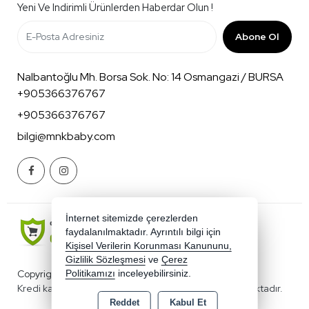
Yeni Ve Indirimli Ürünlerden Haberdar Olun !
Abone Ol
Nalbantoğlu Mh. Borsa Sok. No: 14 Osmangazi / BURSA
+905366376767
+905366376767
bilgi@mnkbaby.com
İnternet sitemizde çerezlerden
faydalanılmaktadır. Ayrıntılı bilgi için
Kişisel Verilerin Korunması Kanununu,
Gizlilik Sözleşmesi
ve
Çerez
Copyright 2026 mnkbaby.com - Tüm hakları saklıdır.
Politikamızı
inceleyebilirsiniz.
Kredi kartı bilgileriniz 256bit SSL sertifikası ile korunmaktadır.
Reddet
Kabul Et