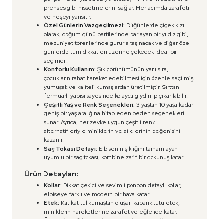
prenses gibi hissetmelerini sağlar. Her adımda zarafeti
ve neşeyi yansıtır.
Özel Günlerin Vazgeçilmezi:
Düğünlerde çiçek kızı
olarak, doğum günü partilerinde parlayan bir yıldız gibi,
mezuniyet törenlerinde gururla taşınacak ve diğer özel
günlerde tüm dikkatleri üzerine çekecek ideal bir
seçimdir.
Konforlu Kullanım:
Şık görünümünün yanı sıra,
çocukların rahat hareket edebilmesi için özenle seçilmiş
yumuşak ve kaliteli kumaşlardan üretilmiştir. Sırttan
fermuarlı yapısı sayesinde kolayca giydirilip çıkarılabilir.
Çeşitli Yaş ve Renk Seçenekleri:
3 yaştan 10 yaşa kadar
geniş bir yaş aralığına hitap eden beden seçenekleri
sunar. Ayrıca, her zevke uygun çeşitli renk
alternatifleriyle miniklerin ve ailelerinin beğenisini
kazanır.
Saç Tokası Detayı:
Elbisenin şıklığını tamamlayan
uyumlu bir saç tokası, kombine zarif bir dokunuş katar.
Ürün Detayları:
Kollar:
Dikkat çekici ve sevimli ponpon detaylı kollar,
elbiseye farklı ve modern bir hava katar.
Etek:
Kat kat tül kumaştan oluşan kabarık tütü etek,
miniklerin hareketlerine zarafet ve eğlence katar.