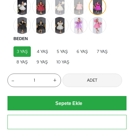
BEDEN
3 YAŞ
4 YAŞ
5 YAŞ
6 YAŞ
7 YAŞ
8 YAŞ
9 YAŞ
10 YAŞ
-
+
ADET
Sepete Ekle
Hemen Al