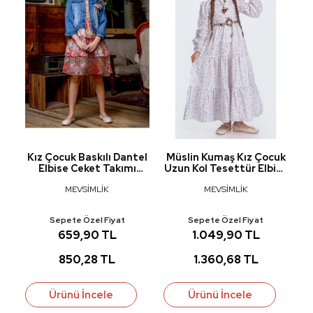
k
Kız Çocuk Baskılı Dantel
Müslin Kumaş Kız Çocuk
Elbise Ceket Takımı
Uzun Kol Tesettür Elbise
m
M00718
M00705
MEVSİMLİK
MEVSİMLİK
Sepete Özel Fiyat
Sepete Özel Fiyat
659,90 TL
1.049,90 TL
850,28 TL
1.360,68 TL
Ürünü İncele
Ürünü İncele