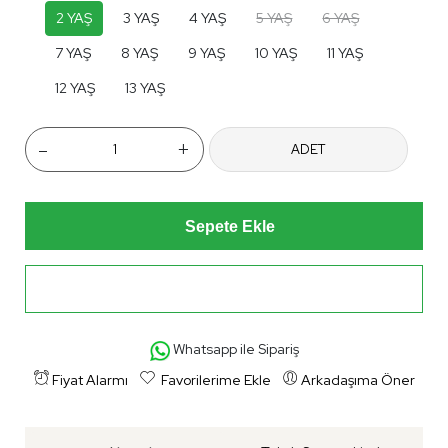
2 YAŞ
3 YAŞ
4 YAŞ
5 YAŞ
6 YAŞ
7 YAŞ
8 YAŞ
9 YAŞ
10 YAŞ
11 YAŞ
12 YAŞ
13 YAŞ
-
+
ADET
Sepete Ekle
Hemen Al
Whatsapp ile Sipariş
Fiyat Alarmı
Favorilerime Ekle
Arkadaşıma Öner