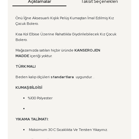
Açıklamalar
Taksit Seçenekleri
Önü İğne Aksesuarlı Kışlık Pelüş Kumaştan İmal Edilmiş Kız
Çocuk Bolero.
Kısa Kol Elbise Üzerine Rahatlıkla Giydirilebilecek Kız Çocuk
Bolero.
Mağazamızda satılan hiçbir üründe
KANSEROJEN
MADDE
içeriği yoktur.
TÜRK MALI
Beden kalıp ölçüleri
standartlara
uygundur. .
KUMAŞ BİLGİSİ
%100 Polyester
YIKAMA TALİMATI:
Maksimum 30 C Sıcaklıkta Ve Tersten Yıkayınız.