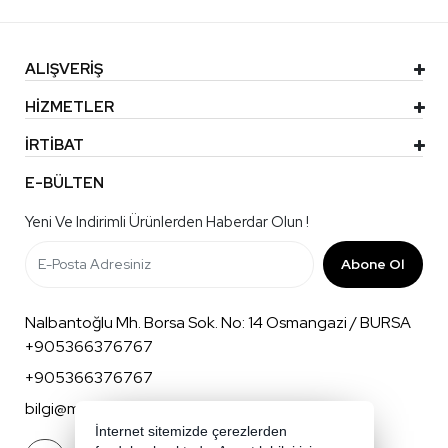
ALIŞVERİŞ
HİZMETLER
İRTİBAT
E-BÜLTEN
Yeni Ve Indirimli Ürünlerden Haberdar Olun !
Abone Ol
Nalbantoğlu Mh. Borsa Sok. No: 14 Osmangazi / BURSA
+905366376767
+905366376767
bilgi@mnkbaby.com
İnternet sitemizde çerezlerden