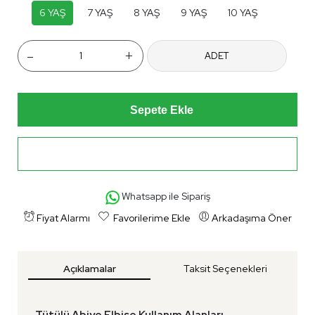
6 YAŞ
7 YAŞ
8 YAŞ
9 YAŞ
10 YAŞ
-
+
ADET
Sepete Ekle
Hemen Al
Whatsapp ile Sipariş
Fiyat Alarmı
Favorilerime Ekle
Arkadaşıma Öner
Açıklamalar
Taksit Seçenekleri
Tütülü Abiye Elbise Kullanım Alanları