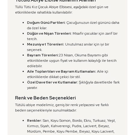
Tüllü Tütü Kız Çocuk Abiye Elbisesi, aşağıdaki özel gün ve
etkinliklerde rahatlıkla kullanılabilir:
Doğum Günü Partileri:
Çocuğunuzun özel gününü daha
da özel kılar.
Düğün ve Nişan Törenleri:
Misafir çocuklar için zarif bir
tercih.
Mezuniyet Törenleri:
Unutulmaz anılar için iyi bir
seçenek.
Bayram Törenleri:
23 Nisan, Okuma Bayramı gibi
etkinliklerde uygun fiyat ve kullanım kolaylığı ile tercih
edilebilir.
Aile Toplantıları ve Bayram Kutlamaları:
Aile içi
etkinliklerde dikkat çekici bir stil.
Özel Davetler ve Kutlamalar:
Şıklığıyla davetlerde fark
yaratır.
Renk ve Beden Seçenekleri
Tütülü abiye modelimiz, geniş bir renk yelpazesi ve farklı
beden seçenekleriyle sunulmaktadır:
Renkler:
Sarı, Koyu Somon, Bordo, Ekru, Turkuaz, Yeşil,
Kırmızı, Siyah, Kahverengi, Pudra, Lacivert, Beyaz,
Mürdüm, Pembe, Koyu Pembe, Beyaz, Koyu Lacivert,