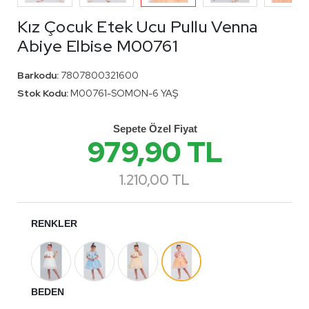
Kız Çocuk Etek Ucu Pullu Venna
Abiye Elbise M00761
Barkodu:
7807800321600
Stok Kodu:
M00761-SOMON-6 YAŞ
Sepete Özel Fiyat
979,90 TL
1.210,00 TL
RENKLER
BEDEN