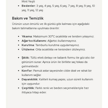
Mint Yeşili
Bedenler:
3 yaş, 4 yaş, 5 yaş, 6 yaş, 7 yaş, 8 yaş, 9 yaş, 10
yaş, 11 yaş, 12 yaş
Bakım ve Temizlik
Ürünün uzun ömürlü ve ilk günkü gibi kalması için aşağıdaki
bakım talimatlarına uyulması önerilir:
Yıkama:
Maksimum 30°C sıcaklıkta ve tersten yıkayınız.
Ağartıcı Kullanımı:
Ağartıcı kullanmayınız.
Kurutma:
Tamburlu kurutma uygulamayınız.
Ütüleme:
Orta sıcaklıkta ve tersinden ütüleyiniz.
Şıklık:
Tüllü etek detayı ve kabarık formu ile göz alıcı bir
görünüm sunar. Ayrıca ürün ile birlikte saç tokası da
gelmektedir.
Konfor:
Pamuk astar sayesinde cilde dost ve rahat bir
kullanım sağlar.
Dayanıklılık:
Kaliteli kumaş yapısı, uzun süreli kullanım
için uygundur.
Çeşitlilik:
Farklı renk ve beden seçenekleriyle her
ihtiyaca hitap eder.