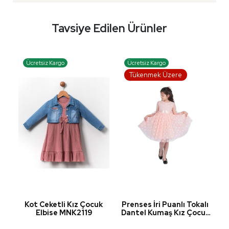
Tavsiye Edilen Ürünler
Ücretsiz Kargo
Ücretsiz Kargo
Tükenmek Üzere
Kot Ceketli Kız Çocuk
Prenses İri Puanlı Tokalı
T
uk
Elbise MNK2119
Dantel Kumaş Kız Çocuk
Elbise MNK0547