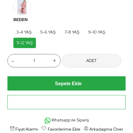
BEDEN
3-4 YAŞ
5-6 YAŞ
7-8 YAŞ
9-10 YAŞ
11-12 YAŞ
-
+
ADET
Sepete Ekle
Hemen Al
Whatsapp ile Sipariş
Fiyat Alarmı
Favorilerime Ekle
Arkadaşıma Öner