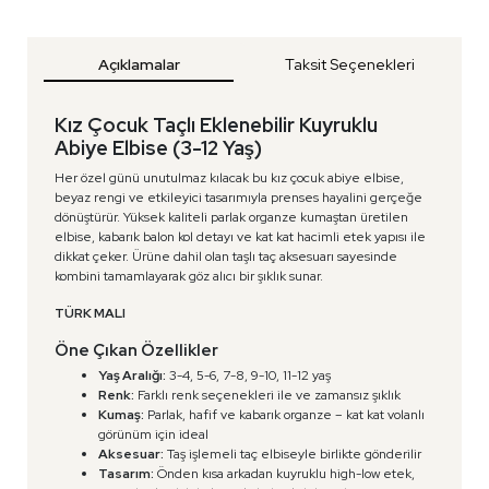
Açıklamalar
Taksit Seçenekleri
Kız Çocuk Taçlı Eklenebilir Kuyruklu
Abiye Elbise (3-12 Yaş)
Her özel günü unutulmaz kılacak bu kız çocuk abiye elbise,
beyaz rengi ve etkileyici tasarımıyla prenses hayalini gerçeğe
dönüştürür. Yüksek kaliteli parlak organze kumaştan üretilen
elbise, kabarık balon kol detayı ve kat kat hacimli etek yapısı ile
dikkat çeker. Ürüne dahil olan taşlı taç aksesuarı sayesinde
kombini tamamlayarak göz alıcı bir şıklık sunar.
TÜRK MALI
Öne Çıkan Özellikler
Yaş Aralığı:
3-4, 5-6, 7-8, 9-10, 11-12 yaş
Renk:
Farklı renk seçenekleri ile ve zamansız şıklık
Kumaş:
Parlak, hafif ve kabarık organze – kat kat volanlı
görünüm için ideal
Aksesuar:
Taş işlemeli taç elbiseyle birlikte gönderilir
Tasarım:
Önden kısa arkadan kuyruklu high-low etek,