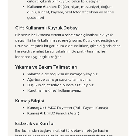
cırtcırtlı çıkarılabilir kuyruk, balon kol detayları
Kullanım Alanları:
Düğün, nişan, mezuniyet, doğum
günü, sünnet, bayram, özel fotoğraf çekimi ve sahne
gösterileri
Çift Kullanımlı Kuyruk Detayı
Elbisenin bel kısmına cırtcırtla sabitlenen çıkarılabilir kuyruk
detayı, iki farklı kullanım seçeneği sunar. Kuyruk eklendiğinde
uzun ve ihtişamlı bir görünüm elde edilirken, çıkarıldığında daha
hareketli ve rahat bir stil yakalanır. Bu pratik tasarım, her
konsepte uygun şıklık sağlar.
Yıkama ve Bakım Talimatları
Yalnızca elde soğuk su ile nazikçe yıkayınız.
Ağartıcı ve çamaşır suyu kullanmayınız.
Düşük ısıda, tercihen buharsız ütüleyiniz.
Kurutma makinesi kullanmayınız.
Kumaş Bilgisi
Kumaş Üst:
%100 Polyester (Pul - Payetli Kumaş)
Kumaş Alt:
%100 Pamuk (Astar)
Estetik ve Konfor
Bel kısmından başlayan kat kat tül detayları eteğe hacim
kazandırır. Kabarık balon kollar ise prenses temalı davetlerin