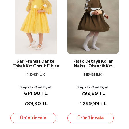
ye
Sarı Fransız Dantel
Fisto Detaylı Kollar
Tokalı Kız Çocuk Elbise
Nakışlı Otantik Kız
Çocuk Elbise M00795
MEVSİMLİK
MEVSİMLİK
Sepete Özel Fiyat
Sepete Özel Fiyat
614,90 TL
799,99 TL
789,90 TL
1.299,99 TL
Ürünü İncele
Ürünü İncele