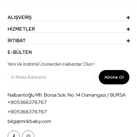
ALIŞVERİŞ
HİZMETLER
İRTİBAT
E-BÜLTEN
Yeni Ve Indirimli Ürünlerden Haberdar Olun !
Abone Ol
Nalbantoğlu Mh. Borsa Sok. No: 14 Osmangazi / BURSA
+905366376767
+905366376767
bilgi@mnkbaby.com