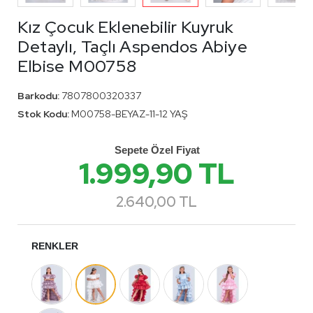
Kız Çocuk Eklenebilir Kuyruk
Detaylı, Taçlı Aspendos Abiye
Elbise M00758
Barkodu:
7807800320337
Stok Kodu:
M00758-BEYAZ-11-12 YAŞ
Sepete Özel Fiyat
1.999,90 TL
2.640,00 TL
RENKLER