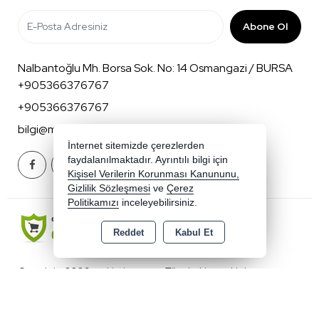
Abone Ol
Nalbantoğlu Mh. Borsa Sok. No: 14 Osmangazi / BURSA
+905366376767
+905366376767
bilgi@mnkbaby.com
İnternet sitemizde çerezlerden
faydalanılmaktadır. Ayrıntılı bilgi için
Kişisel Verilerin Korunması Kanununu,
Gizlilik Sözleşmesi
ve
Çerez
Politikamızı
inceleyebilirsiniz.
Reddet
Kabul Et
Copyright 2026 mnkbaby.com - Tüm hakları saklıdır.
Kredi kartı bilgileriniz 256bit SSL sertifikası ile korunmaktadır.