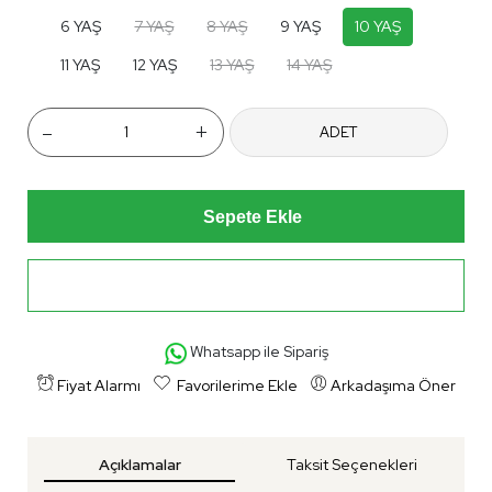
6 YAŞ
7 YAŞ
8 YAŞ
9 YAŞ
10 YAŞ
11 YAŞ
12 YAŞ
13 YAŞ
14 YAŞ
-
+
ADET
Sepete Ekle
Hemen Al
Whatsapp ile Sipariş
Fiyat Alarmı
Favorilerime Ekle
Arkadaşıma Öner
Açıklamalar
Taksit Seçenekleri