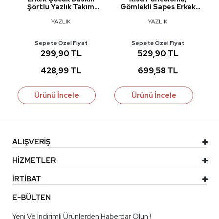
Şortlu Yazlık Takım
Gömlekli Sapes Erkek
M00710
Çocuk Takım MNK6298
YAZLIK
YAZLIK
Sepete Özel Fiyat
Sepete Özel Fiyat
299,90 TL
529,90 TL
428,99 TL
699,58 TL
Ürünü İncele
Ürünü İncele
ALIŞVERİŞ
HİZMETLER
İRTİBAT
E-BÜLTEN
Yeni Ve Indirimli Ürünlerden Haberdar Olun !