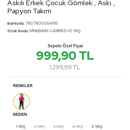
Askılı Erkek Çocuk Gömlek , Askı ,
Papyon Takım
Barkodu:
7807800054195
Stok Kodu:
MNKBABY-1-KIRMIZI-10 YAŞ
Sepete Özel Fiyat
999,90 TL
1.299,99 TL
RENKLER
BEDEN
1 YAŞ
2 YAŞ
3 YAŞ
4 YAŞ
5 YAŞ