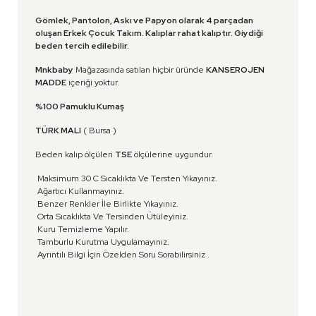
Gömlek, Pantolon, Askı ve Papyon olarak 4 parçadan
oluşan Erkek Çocuk Takım. Kalıplar rahat kalıptır. Giydiği
beden tercih edilebilir.
Mnkbaby
Mağazasında satılan hiçbir üründe
KANSEROJEN
MADDE
içeriği yoktur.
%100 Pamuklu Kumaş
TÜRK MALI
( Bursa )
Beden kalıp ölçüleri
TSE
ölçülerine uygundur.
Maksimum 30 C Sıcaklıkta Ve Tersten Yıkayınız.
Ağartıcı Kullanmayınız.
Benzer Renkler İle Birlikte Yıkayınız.
Orta Sıcaklıkta Ve Tersinden Ütüleyiniz.
Kuru Temizleme Yapılır.
Tamburlu Kurutma Uygulamayınız.
Ayrıntılı Bilgi İçin Özelden Soru Sorabilirsiniz .