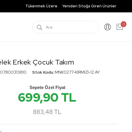
Tükenmek Üzere
Yeniden Stoğa Giren Ürünler
0
elek Erkek Çocuk Takım
07800313810
Stok Kodu:
MNK0277-KIRMIZI-12 AY
Sepete Özel Fiyat
699,90 TL
883,48 TL