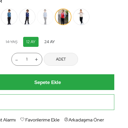
R
14 YAŞ
12 AY
24 AY
-
+
ADET
Sepete Ekle
Hemen Al
t Alarmı
Favorilerime Ekle
Arkadaşıma Öner