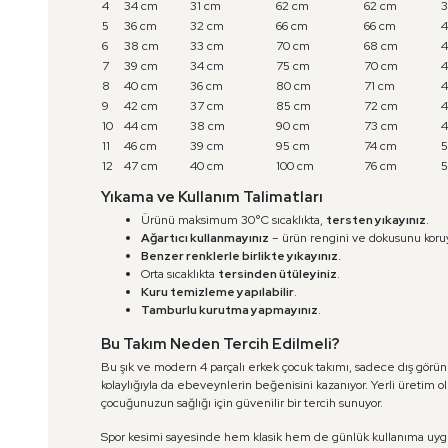
4
34 cm
31 cm
62 cm
62 cm
3
5
36 cm
32 cm
66 cm
66 cm
4
6
38 cm
33 cm
70 cm
68 cm
4
7
39 cm
34 cm
75 cm
70 cm
4
8
40 cm
36 cm
80 cm
71 cm
4
9
42 cm
37 cm
85 cm
72 cm
4
10
44 cm
38 cm
90 cm
73 cm
4
11
46 cm
39 cm
95 cm
74 cm
5
12
47 cm
40 cm
100 cm
76 cm
5
Yıkama ve Kullanım Talimatları
Ürünü maksimum 30°C sıcaklıkta,
tersten yıkayınız
.
Ağartıcı kullanmayınız
– ürün rengini ve dokusunu koru
Benzer renklerle birlikte yıkayınız
.
Orta sıcaklıkta
tersinden ütüleyiniz
.
Kuru temizleme yapılabilir
.
Tamburlu kurutma yapmayınız
.
Bu Takım Neden Tercih Edilmeli?
Bu şık ve modern 4 parçalı erkek çocuk takımı, sadece dış görünü
kolaylığıyla da ebeveynlerin beğenisini kazanıyor. Yerli üreti
çocuğunuzun sağlığı için güvenilir bir tercih sunuyor.
Spor kesimi sayesinde hem klasik hem de günlük kullanıma uy