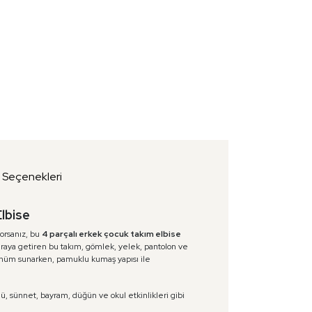
t Seçenekleri
lbise
yorsanız, bu
4 parçalı erkek çocuk takım elbise
 araya getiren bu takım, gömlek, yelek, pantolon ve
nüm sunarken, pamuklu kumaş yapısı ile
, sünnet, bayram, düğün ve okul etkinlikleri gibi