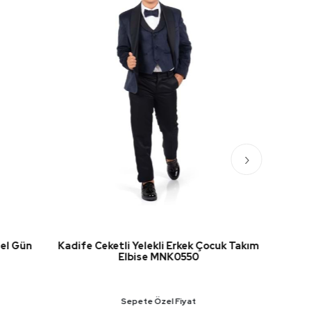
›
Çocuk Takım
6 Düğme Yelekli Ceketli Çocuk Tam
Takım Elbise MNK0523
Sepete Özel Fiyat