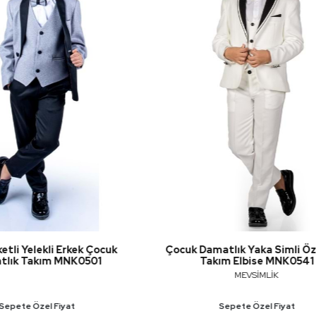
matlık Yaka Simli Özel Gün
Kadife Ceketli Yelekli Erkek 
akım Elbise MNK0541
Elbise MNK0550
MEVSİMLİK
Sepete Özel Fiyat
Sepete Özel Fiyat