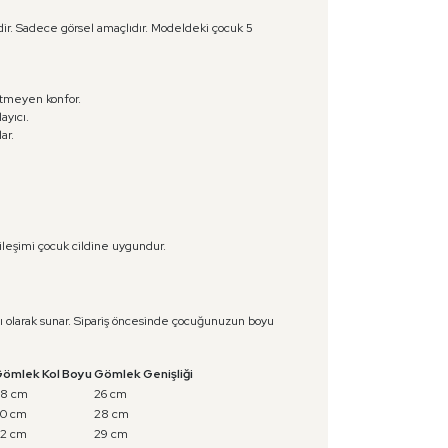
dir. Sadece görsel amaçlıdır. Modeldeki çocuk 5
etmeyen konfor.
yıcı.
ar.
leşimi çocuk cildine uygundur.
aylı olarak sunar. Sipariş öncesinde çocuğunuzun boyu
ömlek Kol Boyu
Gömlek Genişliği
8 cm
26 cm
0 cm
28 cm
2 cm
29 cm