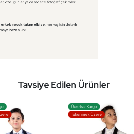
r, özel günler ya da sadece fotoğraf çekimleri
ı erkek çocuk takım elbise
, her yaş için detaylı
lmaya hazır olun!
Tavsiye Edilen Ürünler
Kargo
Ücretsiz Kargo
 Üzere
Tükenmek Üzere