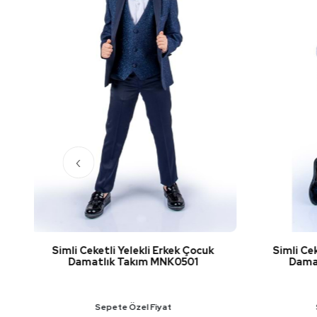
‹
k
Simli Ceketli Yelekli Erkek Çocuk
Çocuk Da
Damatlık Takım MNK0501
T
Sepete Özel Fiyat