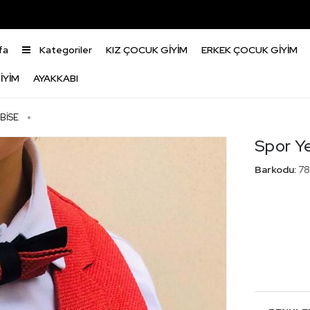
fa
Kategoriler
KIZ ÇOCUK GİYİM
ERKEK ÇOCUK GİYİM
İYİM
AYAKKABI
BİSE
Spor Y
Barkodu:
78