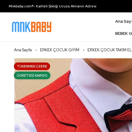
Mnkbaby.com®- Kaliteli Şıklığı Ucuza Almanın Adresi
Ana Say
BEBEK G
Ana Sayfa
ERKEK ÇOCUK GİYİM
ERKEK ÇOCUK TAKIM EL
TÜKENMEK ÜZERE
ÜCRETSIZ KARGO