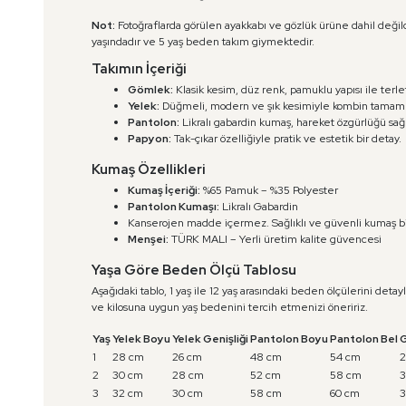
Not:
Fotoğraflarda görülen ayakkabı ve gözlük ürüne dahil değil
yaşındadır ve 5 yaş beden takım giymektedir.
Takımın İçeriği
Gömlek:
Klasik kesim, düz renk, pamuklu yapısı ile terl
Yelek:
Düğmeli, modern ve şık kesimiyle kombin tamamla
Pantolon:
Likralı gabardin kumaş, hareket özgürlüğü sağl
Papyon:
Tak-çıkar özelliğiyle pratik ve estetik bir detay.
Kumaş Özellikleri
Kumaş İçeriği:
%65 Pamuk – %35 Polyester
Pantolon Kumaşı:
Likralı Gabardin
Kanserojen madde içermez. Sağlıklı ve güvenli kumaş bi
Menşei:
TÜRK MALI – Yerli üretim kalite güvencesi
Yaşa Göre Beden Ölçü Tablosu
Aşağıdaki tablo, 1 yaş ile 12 yaş arasındaki beden ölçülerini det
ve kilosuna uygun yaş bedenini tercih etmenizi öneririz.
Yaş
Yelek Boyu
Yelek Genişliği
Pantolon Boyu
Pantolon Bel
G
1
28 cm
26 cm
48 cm
54 cm
2
2
30 cm
28 cm
52 cm
58 cm
3
3
32 cm
30 cm
58 cm
60 cm
3