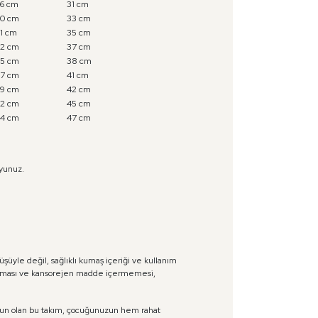
6 cm
31 cm
0 cm
33 cm
1 cm
35 cm
2 cm
37 cm
5 cm
38 cm
7 cm
41 cm
9 cm
42 cm
2 cm
45 cm
4 cm
47 cm
yunuz.
şüyle değil, sağlıklı kumaş içeriği ve kullanım
m olması ve kansorejen madde içermemesi,
gun olan bu takım, çocuğunuzun hem rahat