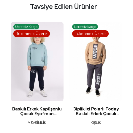
Tavsiye Edilen Ürünler
Ücretsiz Kargo
Ücretsiz Kargo
Tükenmek Üzere
Tükenmek Üzere
lu
Baskılı Erkek Kapüşonlu
3iplik İçi Polarlı Today
Çocuk Eşofman
Baskılı Erkek Çocuk
MNK0627
Eşofman MNK416193
MEVSİMLİK
KIŞLIK