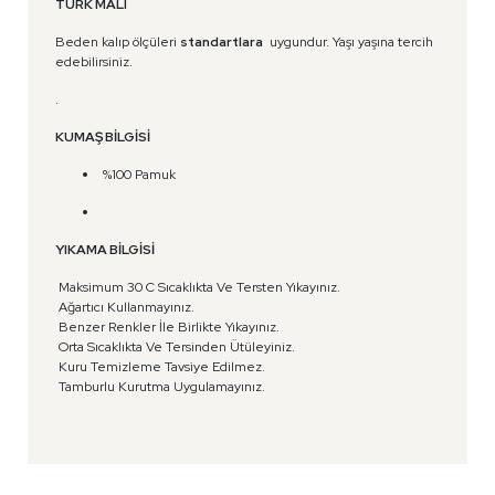
TÜRK MALI
Beden kalıp ölçüleri
standartlara
uygundur. Yaşı yaşına tercih
edebilirsiniz.
.
KUMAŞ BİLGİSİ
%100 Pamuk
YIKAMA BİLGİSİ
Maksimum 30 C Sıcaklıkta Ve Tersten Yıkayınız.
Ağartıcı Kullanmayınız.
Benzer Renkler İle Birlikte Yıkayınız.
Orta Sıcaklıkta Ve Tersinden Ütüleyiniz.
Kuru Temizleme Tavsiye Edilmez.
Tamburlu Kurutma Uygulamayınız.