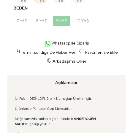
BEDEN
7 YAŞ
8 YAŞ
9 YAŞ
10 YAŞ
Whatsapp ile Sipariş
Temin Edildiğinde Haber Ver
Favorilerime Ekle
Arkadaşıma Öner
Açıklamalar
İçi Polarlı DEĞİLDİR. 2İplik Kumaştan Üretilmiştir.
Ürünlerde Pantolon Cep Mevcuttur.
Mağazamızda satılan hiçbir üründe
KANSEROJEN
MADDE
içeriği yoktur.